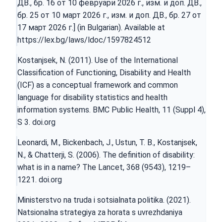
ДВ., бр. 16 от 10 февруари 2026 г., изм. и доп. ДВ.,
бр. 25 от 10 март 2026 г., изм. и доп. ДВ., бр. 27 от
17 март 2026 г.] (in Bulgarian). Available at
https://lex.bg/laws/ldoc/1597824512
Kostanjsek, N. (2011). Use of the International
Classification of Functioning, Disability and Health
(ICF) as a conceptual framework and common
language for disability statistics and health
information systems. BMC Public Health, 11 (Suppl 4),
S 3. doi.org
Leonardi, M., Bickenbach, J., Ustun, T. B., Kostanjsek,
N., & Chatterji, S. (2006). The definition of disability:
what is in a name? The Lancet, 368 (9543), 1219–
1221. doi.org
Ministerstvo na truda i sotsialnata politika. (2021).
Natsionalna strategiya za horata s uvrezhdaniya