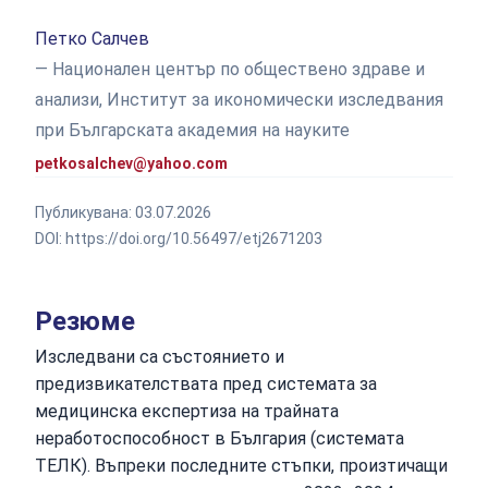
Петко Салчев
— Националeн център по обществено здраве и
анализи, Институт за икономически изследвания
при Българската академия на науките
petkosalchev@yahoo.com
Публикувана:
03.07.2026
DOI:
https://doi.org/10.56497/etj2671203
Резюме
Изследвани са състоянието и
предизвикателствата пред системата за
медицинска експертиза на трайната
неработоспособност в България (системата
ТЕЛК). Въпреки последните стъпки, произтичащи