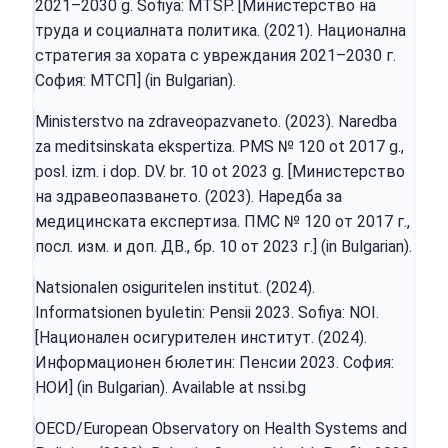
2021–2030 g. Sofiya: MTSP. [Министерство на
труда и социалната политика. (2021). Национална
стратегия за хората с увреждания 2021–2030 г.
София: МТСП] (in Bulgarian).
Ministerstvo na zdraveopazvaneto. (2023). Naredba
za meditsinskata ekspertiza. PMS № 120 ot 2017 g.,
posl. izm. i dop. DV. br. 10 ot 2023 g. [Министерство
на здравеопазването. (2023). Наредба за
медицинската експертиза. ПМС № 120 от 2017 г.,
посл. изм. и доп. ДВ., бр. 10 от 2023 г.] (in Bulgarian).
Natsionalen osiguritelen institut. (2024).
Informatsionen byuletin: Pensii 2023. Sofiya: NOI.
[Национален осигурителен институт. (2024).
Информационен бюлетин: Пенсии 2023. София:
НОИ] (in Bulgarian). Available at nssi.bg
OECD/European Observatory on Health Systems and