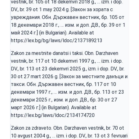
vestnik, br. 105 ot 18 dekemvri 2018 g., … izm. i dop.
DV., br. 39 ot 1 may 2024 g. [Закон за хората с
увреждания. Обн. Държавен вестник, бр. 105 от
18 декември 2018 г., … изм. и доп. ДВ., бр. 39 от 1
май 2024 г.] (in Bulgarian). Available at
https://lex.bg/bg/laws/ldoc/2137189213
Zakon za mestnite danatsi i taksi. Obn. Darzhaven
vestnik, br. 117 ot 10 dekemvri 1997 g., … izm. i dop.
DV., br. 113 ot 23 dekemvri 2025 g., izm. i dop. DV., br.
30 ot 27 mart 2026 g. [Закон за местните данъци и
такси. Обн. Държавен вестник, бр. 117 от 10
декември 1997 г., … изм. и доп. ДВ., бр. 113 от 23
декември 2025 г., изм. и доп. ДВ., бр. 30 от 27
март 2026 г.] (in Bulgarian). Available at
https://lex.bg/laws/ldoc/2134174720
Zakon za zdraveto. Obn. Darzhaven vestnik, br. 70 ot
10 avgust 2004 g., … izm. i dop. DV., br. 13 ot 3 fevruari